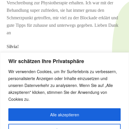
Verschreibung zur Physiotherapie erhalten. Ich war mit der
Firmenbetreuung
Behandlung super zufrieden, sie hat immer genau den
Schmerzpunkt getroffen, mir viel zu der Blockade erklärt und
Gangschule und Sturzprophylaxe
gute Tipps für zuhause und unterwegs gegeben. Lieben Dank
an
Gesund bleiben
Silvia!
Gesund im Alter
Wir schätzen Ihre Privatsphäre
Gesund werden
Wir verwenden Cookies, um Ihr Surferlebnis zu verbessern,
Kategorie:
Allgemein
personalisierte Anzeigen oder Inhalte einzusetzen und
unseren Datenverkehr zu analysieren. Wenn Sie auf „Alle
Gesunde Kinder
akzeptieren" klicken, stimmen Sie der Anwendung von
Cookies zu.
Ihr Wohlbefinden im Blick
Alle akzeptieren
Impressum
© Physiotherapie Burmester Kruse Ziegler 2026
Datenschutz­erklärung (DSGVO)
Erstellt mit Storefront
.