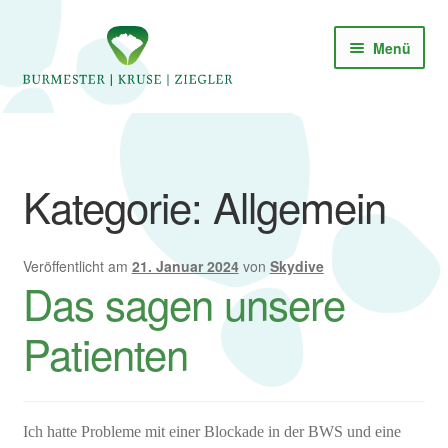
Zur
Zum
Menü
Navigation
Inhalt
springen
springen
Start
Alle Leistungen im Überblick
Kategorie:
Allgemein
Angebote
Veröffentlicht am
21. Januar 2024
von
Skydive
Atemenergetische Sitzungen
Das sagen unsere
Bildergalerien
Patienten
Bobath für Erwachsene
Bobath für Kinder
Ich hatte Probleme mit einer Blockade in der BWS und eine