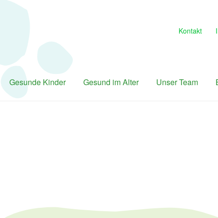
Kontakt
Gesunde Kinder
Gesund im Alter
Unser Team
e
Atemenergetische Sitzungen
Bildergalerien
Bobath für Erwac
leiben
Gesund im Alter
Gesund werden
Gesunde Kinder
Ihr W
ymphdrainage
Manuelle Therapie
Massagen
Ostheopathie
Phy
iatsu
Stosswellentherapie
Unser Team
Unsere Bildergalerie
Ve