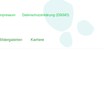
Impressum
Datenschutz­erklärung (DSGVO)
Bildergalerien
Karriere
hsene
Bobath für Kinder
Firmenbetreuung
ohlbefinden im Blick
Impressum
Karriere
siotherapie
Pilates
reinsbetreuung